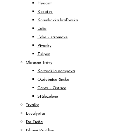
Hyacint
Kosatec
Korunkovka kraľovská
Ľalia
Ľalie – stromové
Pivonky
Tulipán
Okrasné Trávy
Kortadélia pampová
Ozdobnica čínska
Carex – Ostrica
Stálezelené
Trvalky
Eucalyptus
Do Tieňa
Izbové Rastliny