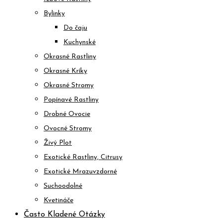
Bylinky
Do čaju
Kuchynské
Okrasné Rastliny
Okrasné Kríky
Okrasné Stromy
Popínavé Rastliny
Drobné Ovocie
Ovocné Stromy
Živý Plot
Exotické Rastliny, Citrusy
Exotické Mrazuvzdorné
Suchoodolné
Kvetináče
Často Kladené Otázky