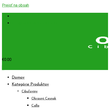
Prejsť na obsah
+421948110170
info@okrasnecibuloviny.sk
€
0.00
0
Domov
Kategórie Produktov
Cibuľoviny
Okrasný Cesnak
Calla