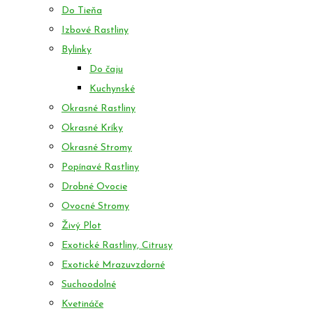
Do Tieňa
Izbové Rastliny
Bylinky
Do čaju
Kuchynské
Okrasné Rastliny
Okrasné Kríky
Okrasné Stromy
Popínavé Rastliny
Drobné Ovocie
Ovocné Stromy
Živý Plot
Exotické Rastliny, Citrusy
Exotické Mrazuvzdorné
Suchoodolné
Kvetináče