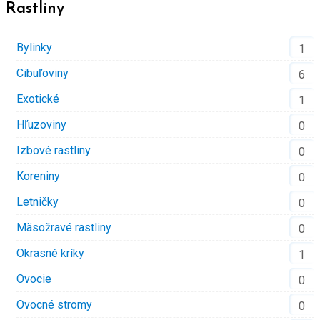
Rastliny
Bylinky
1
Cibuľoviny
6
Exotické
1
Hľuzoviny
0
Izbové rastliny
0
Koreniny
0
Letničky
0
Mäsožravé rastliny
0
Okrasné kríky
1
Ovocie
0
Ovocné stromy
0