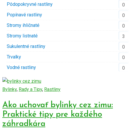
Pôdopokryvné rastliny
0
Popínavé rastliny
0
Stromy ihličnaté
0
Stromy listnaté
3
Sukulentné rastliny
0
Trvalky
0
Vodné rastliny
0
Bylinky
,
Rady a Tipy
,
Rastliny
Ako uchovať bylinky cez zimu:
Praktické tipy pre každého
záhradkára