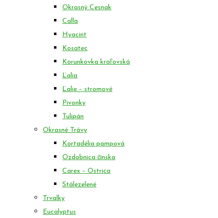
Okrasný Cesnak
Calla
Hyacint
Kosatec
Korunkovka kraľovská
Ľalia
Ľalie – stromové
Pivonky
Tulipán
Okrasné Trávy
Kortadélia pampová
Ozdobnica čínska
Carex – Ostrica
Stálezelené
Trvalky
Eucalyptus