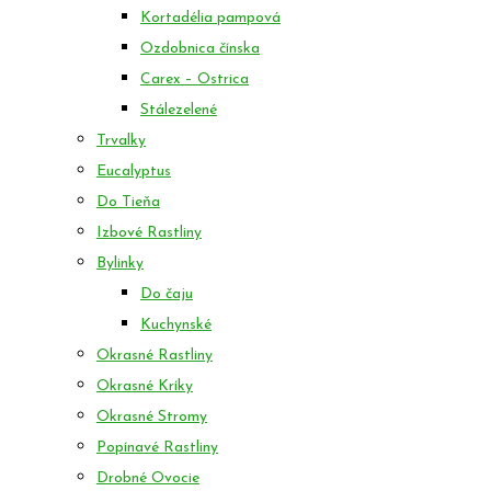
Kortadélia pampová
Ozdobnica čínska
Carex – Ostrica
Stálezelené
Trvalky
Eucalyptus
Do Tieňa
Izbové Rastliny
Bylinky
Do čaju
Kuchynské
Okrasné Rastliny
Okrasné Kríky
Okrasné Stromy
Popínavé Rastliny
Drobné Ovocie