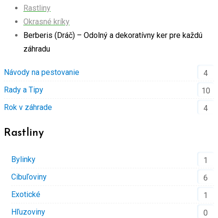
Rastliny
Okrasné kríky
Berberis (Dráč) – Odolný a dekoratívny ker pre každú
záhradu
Návody na pestovanie
4
Rady a Tipy
10
Rok v záhrade
4
Rastliny
Bylinky
1
Cibuľoviny
6
Exotické
1
Hľuzoviny
0