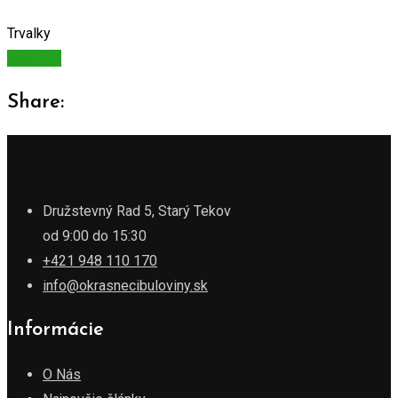
Trvalky
Viac info
Share:
Družstevný Rad 5, Starý Tekov
od 9:00 do 15:30
+421 948 110 170
info@okrasnecibuloviny.sk
Informácie
O Nás