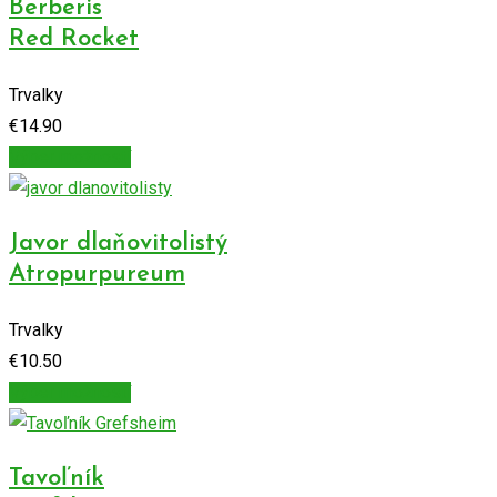
Berberis
Red Rocket
Trvalky
€
14.90
Výber možností
Javor dlaňovitolistý
Atropurpureum
Trvalky
€
10.50
Výber možností
Tavoľník