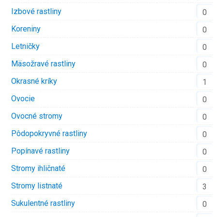
Izbové rastliny
0
Koreniny
0
Letničky
0
Mäsožravé rastliny
0
Okrasné kríky
1
Ovocie
0
Ovocné stromy
0
Pôdopokryvné rastliny
0
Popínavé rastliny
0
Stromy ihličnaté
0
Stromy listnaté
3
Sukulentné rastliny
0