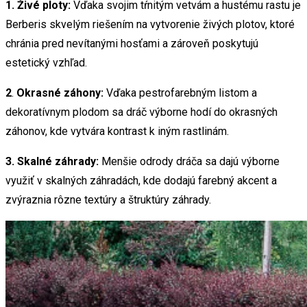
1.
Živé ploty:
Vďaka svojim tŕnitým vetvám a hustému rastu je
Berberis skvelým riešením na vytvorenie živých plotov, ktoré
chránia pred nevítanými hosťami a zároveň poskytujú
estetický vzhľad.
2
.
Okrasné záhony:
Vďaka pestrofarebným listom a
dekoratívnym plodom sa dráč výborne hodí do okrasných
záhonov, kde vytvára kontrast k iným rastlinám.
3.
Skalné záhrady:
Menšie odrody dráča sa dajú výborne
využiť v skalných záhradách, kde dodajú farebný akcent a
zvýraznia rôzne textúry a štruktúry záhrady.