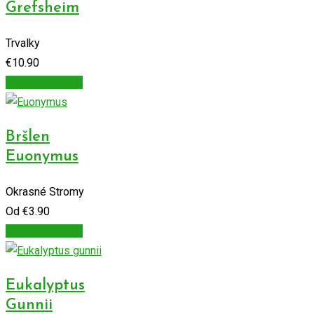
Grefsheim
Trvalky
€
10.90
Výber možností
Bršlen
Euonymus
Okrasné Stromy
Od
€
3.90
Výber možností
Eukalyptus
Gunnii