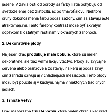
jesene. V závislosti od odrody sa farby lístia pohybujú od
svetlozelenej, cez zlatožltú, až po tmavofialovú. Niektoré
druhy dokonca menia farbu počas sezóny, čím sa stávajú ešte
atraktívnejšími. Tento farebný kontrast môže byť skvelým
doplnkom k ostatným rastlinám v okrasných záhonoch.
2. Dekoratívne plody
Na jeseň dráč
produkuje malé bobule
, ktoré sú nielen
dekoratívne, ale tiež veľmi lákajú vtáctvo. Plody sú zvyčajne
červené alebo oranžové a zostávajú na keru aj počas zimy,
čím záhradu oživujú aj v chladnejších mesiacoch. Tieto plody
môžu byť použité aj v kuchyni, najmä v niektorých tradičných
jedlách.
3. Tŕnisté vetvy
Dráč má výrazné
tŕnisté vetvy
, ktoré nielen chránia ker pred