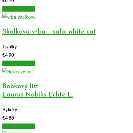
€
6.70
Výber možností
Skalková vŕba – salix white cat
Trvalky
€
4.90
Výber možností
Bobkový list
Laurus Nobilis Echte L.
Bylinky
€
4.88
Výber možností