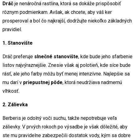
Dráč
je nenáročná rastlina, ktorá sa dokáže prispôsobiť
rôznym podmienkam. Avšak, ak chcete, aby váš ker
prosperoval a bol čo najkrajší, dodržujte niekoľko základných
pravidiel.
1. Stanovište
Dráč preferuje
slnečné stanovište
, kde bude jeho sfarbenie
listov najvýraznejšie. Znesie však aj polotieň, kde síce bude
rásť, ale jeho farby môžu byť menej intenzívne. Najlepšie sa
mu darí v
priepustnej pôde
, ktorá neudržiava nadmernú
vlhkosť.
2. Zálievka
Berberis je odolný voči suchu, takže nepotrebuje veľa
zálievky. V prvých rokoch po výsadbe je však dôležité, aby
ste mu pravidelne zabezpečili dostatok vody, kým sa dobre