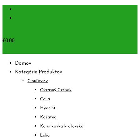
Prejsť
+421948110170
na
info@okrasnecibuloviny.sk
obsah
€
0.00
0
Domov
Kategórie Produktov
Cibuľoviny
Okrasný Cesnak
Calla
Hyacint
Kosatec
Korunkovka kraľovská
Ľalia