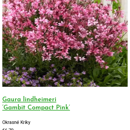
Gaura lindheimeri
‘Gambit Compact Pink’
Okrasné Kríky