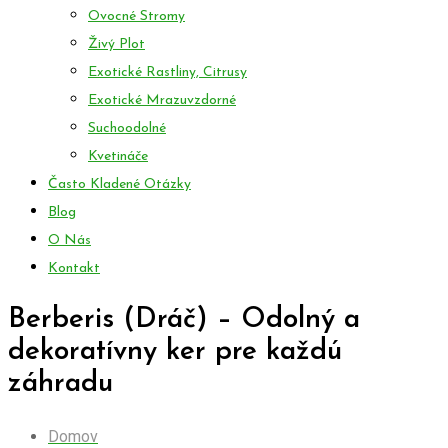
Ovocné Stromy
Živý Plot
Exotické Rastliny, Citrusy
Exotické Mrazuvzdorné
Suchoodolné
Kvetináče
Často Kladené Otázky
Blog
O Nás
Kontakt
Berberis (Dráč) – Odolný a
dekoratívny ker pre každú
záhradu
Domov