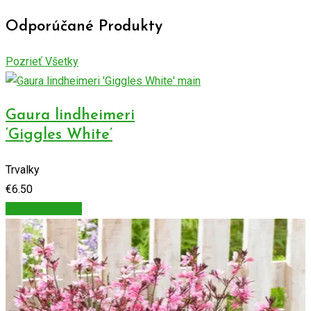
Odporúčané Produkty
Pozrieť Všetky
Gaura lindheimeri
‘Giggles White’
Trvalky
€
6.50
Výber možností