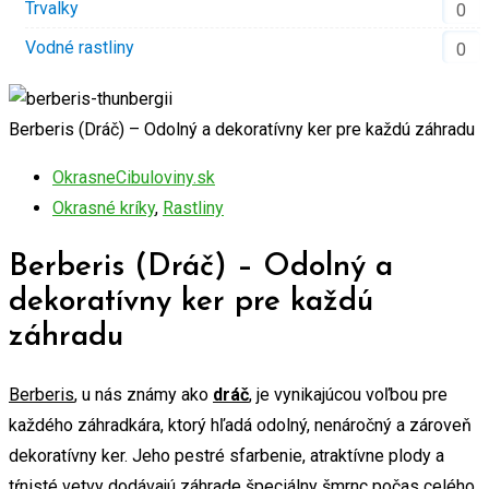
Trvalky
0
Vodné rastliny
0
Berberis (Dráč) – Odolný a dekoratívny ker pre každú záhradu
OkrasneCibuloviny.sk
Okrasné kríky
,
Rastliny
Berberis (Dráč) – Odolný a
dekoratívny ker pre každú
záhradu
Berberis
, u nás známy ako
dráč
, je vynikajúcou voľbou pre
každého záhradkára, ktorý hľadá odolný, nenáročný a zároveň
dekoratívny ker. Jeho pestré sfarbenie, atraktívne plody a
tŕnisté vetvy dodávajú záhrade špeciálny šmrnc počas celého