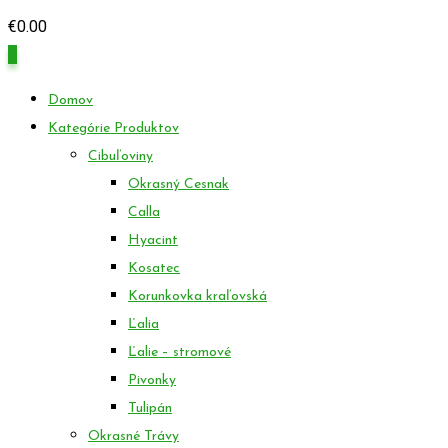
€
0.00
0
Domov
Kategórie Produktov
Cibuľoviny
Okrasný Cesnak
Calla
Hyacint
Kosatec
Korunkovka kraľovská
Ľalia
Ľalie – stromové
Pivonky
Tulipán
Okrasné Trávy