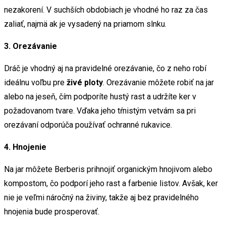
nezakorení. V suchších obdobiach je vhodné ho raz za čas
zaliať, najmä ak je vysadený na priamom slnku.
3. Orezávanie
Dráč je vhodný aj na pravidelné orezávanie, čo z neho robí
ideálnu voľbu pre
živé ploty
. Orezávanie môžete robiť na jar
alebo na jeseň, čím podporíte hustý rast a udržíte ker v
požadovanom tvare. Vďaka jeho tŕnistým vetvám sa pri
orezávaní odporúča používať ochranné rukavice.
4. Hnojenie
Na jar môžete Berberis prihnojiť organickým hnojivom alebo
kompostom, čo podporí jeho rast a farbenie listov. Avšak, ker
nie je veľmi náročný na živiny, takže aj bez pravidelného
hnojenia bude prosperovať.