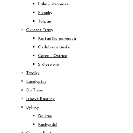
Ľalie – stromové
Pivonky
Tulipán
Okrasné Trávy
Kortadélia pampová
Ozdobnica čínska
Carex – Ostrica
Stálezelené
Trvalky
Eucalyptus
Do Tieňa
Izbové Rastliny
Bylinky
Do čaju
Kuchynské