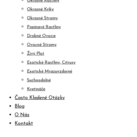
Okrasné Rastliny
Okrasné Kríky
Okrasné Stromy
Popínavé Rastliny
Drobné Ovocie
Ovocné Stromy
Živý Plot
Exotické Rastliny, Citrusy
Exotické Mrazuvzdorné
Suchoodolné
Kvetináče
Často Kladené Otázky
Blog
O Nás
Kontakt