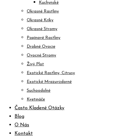
Kuchynské
Okrasné Rastliny
Okrasné Kríky
Okrasné Stromy
Popínavé Rastliny
Drobné Ovocie
Ovocné Stromy
Živý Plot
Exotické Rastliny, Citrusy
Exotické Mrazuvzdorné
Suchoodolné
Kvetináče
Často Kladené Otázky
Blog
O Nás
Kontakt