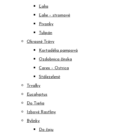
Ľalia
Ľalie – stromové
Pivonky
Tulipán
Okrasné Trávy
Kortadélia pampová
Ozdobnica čínska
Carex – Ostrica
Stálezelené
Trvalky
Eucalyptus
Do Tieňa
Izbové Rastliny
Bylinky
Do čaju