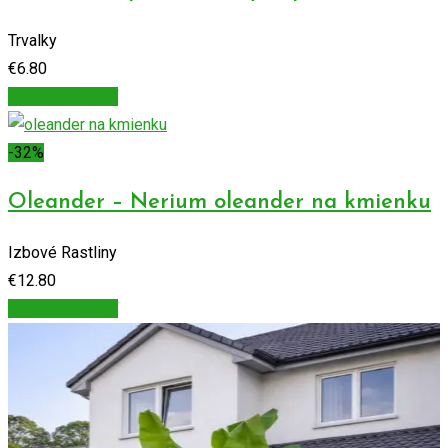
Trvalky
€
6.80
Výber možností
-32%
Oleander – Nerium oleander na kmienku
Izbové Rastliny
€
12.80
Výber možností