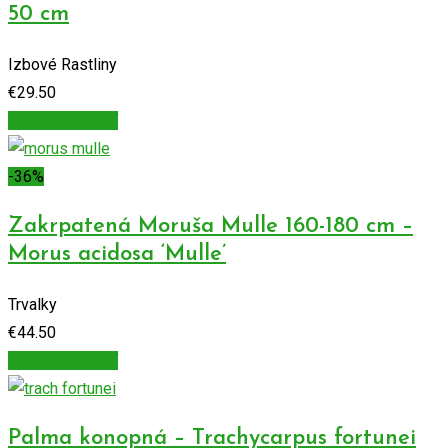
50 cm
Izbové Rastliny
€
29.50
Výber možností
-36%
Zakrpatená Moruša Mulle 160-180 cm –
Morus acidosa ‘Mulle’
Trvalky
€
44.50
Výber možností
Palma konopná – Trachycarpus fortunei