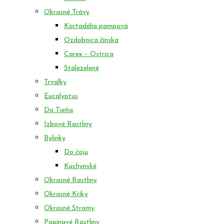
Okrasné Trávy
Kortadélia pampová
Ozdobnica čínska
Carex – Ostrica
Stálezelené
Trvalky
Eucalyptus
Do Tieňa
Izbové Rastliny
Bylinky
Do čaju
Kuchynské
Okrasné Rastliny
Okrasné Kríky
Okrasné Stromy
Popínavé Rastliny