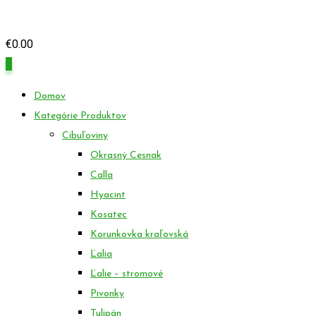
€
0.00
0
Domov
Kategórie Produktov
Cibuľoviny
Okrasný Cesnak
Calla
Hyacint
Kosatec
Korunkovka kraľovská
Ľalia
Ľalie – stromové
Pivonky
Tulipán