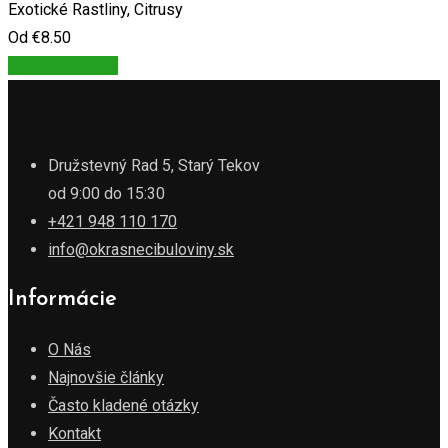
Exotické Rastliny, Citrusy
Od
€
8.50
Výber možností
Družstevný Rad 5, Starý Tekov
od 9:00 do 15:30
+421 948 110 170
info@okrasnecibuloviny.sk
Informácie
O Nás
Najnovšie články
Často kladené otázky
Kontakt