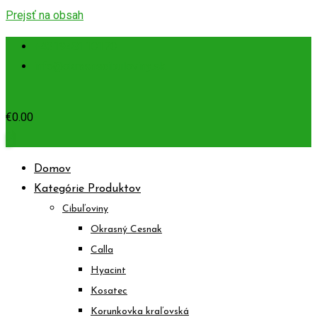
Prejsť na obsah
+421948110170
info@okrasnecibuloviny.sk
€
0.00
0
Domov
Kategórie Produktov
Cibuľoviny
Okrasný Cesnak
Calla
Hyacint
Kosatec
Korunkovka kraľovská