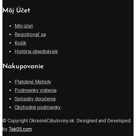
Môj Účet
Môj účet
Registrovať sa
Košík
História objednáviek
Nakupovanie
Platobné Metódy
Podmienky vrátenia
Spôsoby doručenia
Obchodné podmienky
© Copyright OkrasnéCibuloviny.sk. Designed and Developed
by
Tek05.com