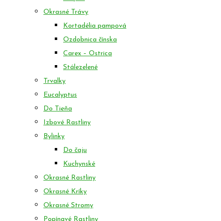
Okrasné Trávy
Kortadélia pampová
Ozdobnica čínska
Carex – Ostrica
Stálezelené
Trvalky
Eucalyptus
Do Tieňa
Izbové Rastliny
Bylinky
Do čaju
Kuchynské
Okrasné Rastliny
Okrasné Kríky
Okrasné Stromy
Popínavé Rastliny