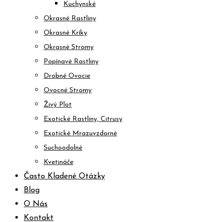
Kuchynské
Okrasné Rastliny
Okrasné Kríky
Okrasné Stromy
Popínavé Rastliny
Drobné Ovocie
Ovocné Stromy
Živý Plot
Exotické Rastliny, Citrusy
Exotické Mrazuvzdorné
Suchoodolné
Kvetináče
Často Kladené Otázky
Blog
O Nás
Kontakt