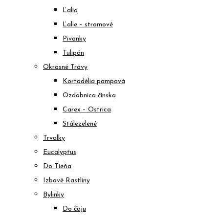
Ľalia
Ľalie – stromové
Pivonky
Tulipán
Okrasné Trávy
Kortadélia pampová
Ozdobnica čínska
Carex – Ostrica
Stálezelené
Trvalky
Eucalyptus
Do Tieňa
Izbové Rastliny
Bylinky
Do čaju