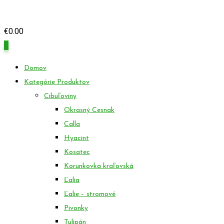
€
0.00
0
Domov
Kategórie Produktov
Cibuľoviny
Okrasný Cesnak
Calla
Hyacint
Kosatec
Korunkovka kraľovská
Ľalia
Ľalie – stromové
Pivonky
Tulipán