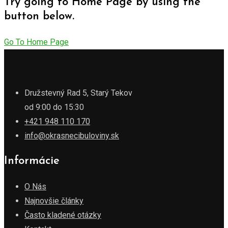
Try going to Home Page by using the
button below.
Go To Home Page
Družstevný Rad 5, Starý Tekov
od 9:00 do 15:30
+421 948 110 170
info@okrasnecibuloviny.sk
Informácie
O Nás
Najnovšie články
Často kladené otázky