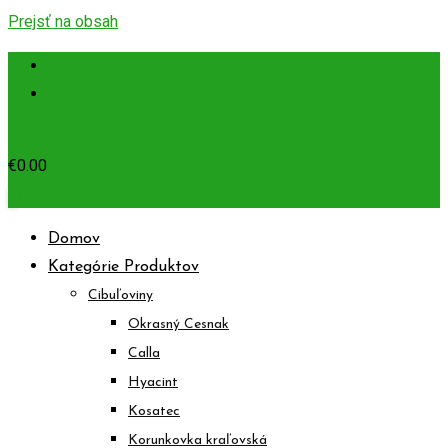
Prejsť na obsah
+421948110170
info@okrasnecibuloviny.sk
€
0.00
0
Domov
Kategórie Produktov
Cibuľoviny
Okrasný Cesnak
Calla
Hyacint
Kosatec
Korunkovka kraľovská