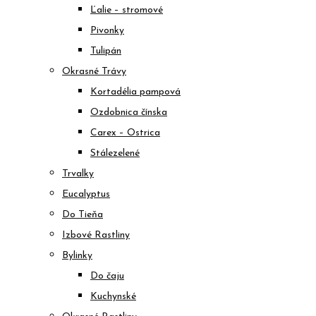
Ľalie – stromové
Pivonky
Tulipán
Okrasné Trávy
Kortadélia pampová
Ozdobnica čínska
Carex – Ostrica
Stálezelené
Trvalky
Eucalyptus
Do Tieňa
Izbové Rastliny
Bylinky
Do čaju
Kuchynské