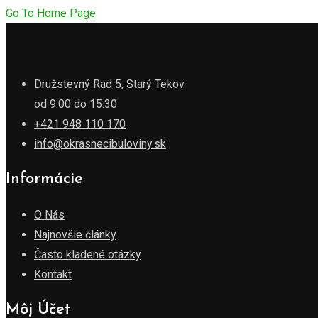
Go To Home Page
Družstevný Rad 5, Starý Tekov
od 9:00 do 15:30
+421 948 110 170
info@okrasnecibuloviny.sk
Informácie
O Nás
Najnovšie články
Často kladené otázky
Kontakt
Môj Účet