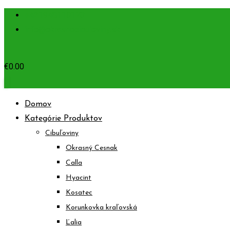
Prejsť
+421948110170
na
info@okrasnecibuloviny.sk
obsah
€
0.00
0
Domov
Kategórie Produktov
Cibuľoviny
Okrasný Cesnak
Calla
Hyacint
Kosatec
Korunkovka kraľovská
Ľalia