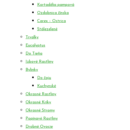
Kortadélia pampová
Ozdobnica čínska
Carex – Ostrica
Stálezelené
Trvalky
Eucalyptus
Do Tieňa
Izbové Rastliny
Bylinky
Do čaju
Kuchynské
Okrasné Rastliny
Okrasné Kríky
Okrasné Stromy
Popínavé Rastliny
Drobné Ovocie