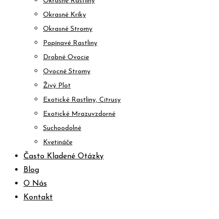
Okrasné Rastliny
Okrasné Kríky
Okrasné Stromy
Popínavé Rastliny
Drobné Ovocie
Ovocné Stromy
Živý Plot
Exotické Rastliny, Citrusy
Exotické Mrazuvzdorné
Suchoodolné
Kvetináče
Často Kladené Otázky
Blog
O Nás
Kontakt