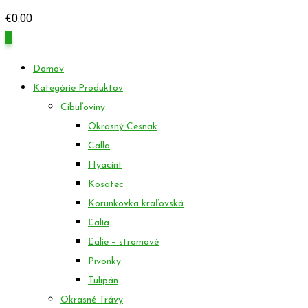
€
0.00
0
Domov
Kategórie Produktov
Cibuľoviny
Okrasný Cesnak
Calla
Hyacint
Kosatec
Korunkovka kraľovská
Ľalia
Ľalie – stromové
Pivonky
Tulipán
Okrasné Trávy