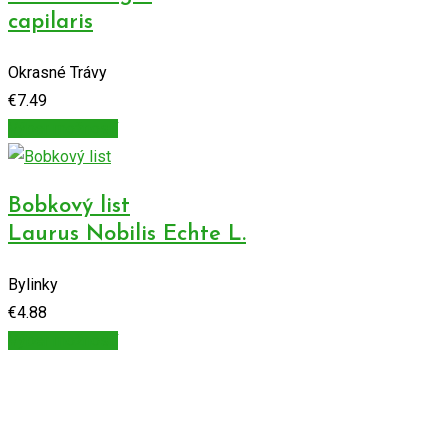
capilaris
Okrasné Trávy
€
7.49
Výber možností
Bobkový list
Laurus Nobilis Echte L.
Bylinky
€
4.88
Výber možností