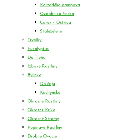
Kortadélia pampová
Ozdobnica čínska
Carex – Ostrica
Stálezelené
Trvalky
Eucalyptus
Do Tieňa
Izbové Rastliny
Bylinky
Do čaju
Kuchynské
Okrasné Rastliny
Okrasné Kríky
Okrasné Stromy
Popínavé Rastliny
Drobné Ovocie