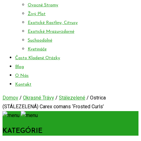
Ovocné Stromy
Živý Plot
Exotické Rastliny, Citrusy
Exotické Mrazuvzdorné
Suchoodolné
Kvetináče
Často Kladené Otázky
Blog
O Nás
Kontakt
Domov
/
Okrasné Trávy
/
Stálezelené
/ Ostrica
(STÁLEZELENÁ) Carex comans ‘Frosted Curls’
KATEGÓRIE