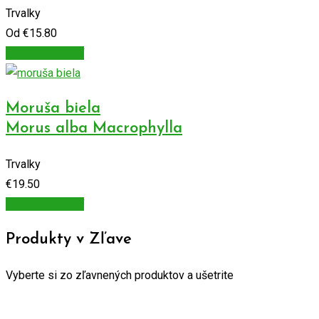
Trvalky
Od
€
15.80
Výber možností
Moruša biela
Morus alba Macrophylla
Trvalky
€
19.50
Výber možností
Produkty v Zľave
Vyberte si zo zľavnených produktov a ušetrite