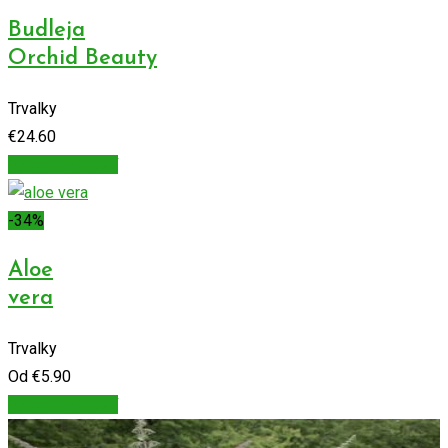
Budleja
Orchid Beauty
Trvalky
€
24.60
Výber možností
-34%
Aloe
vera
Trvalky
Od
€
5.90
Výber možností