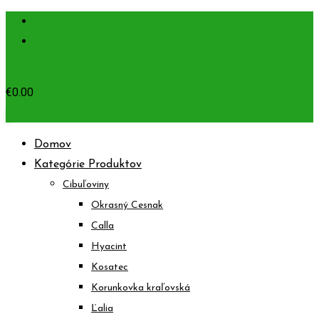
Prejsť
+421948110170
na
info@okrasnecibuloviny.sk
obsah
€
0.00
0
Domov
Kategórie Produktov
Cibuľoviny
Okrasný Cesnak
Calla
Hyacint
Kosatec
Korunkovka kraľovská
Ľalia