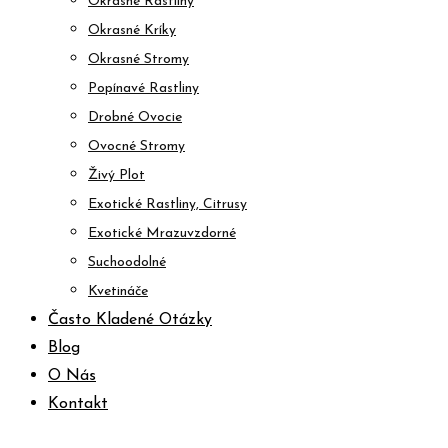
Okrasné Rastliny
Okrasné Kríky
Okrasné Stromy
Popínavé Rastliny
Drobné Ovocie
Ovocné Stromy
Živý Plot
Exotické Rastliny, Citrusy
Exotické Mrazuvzdorné
Suchoodolné
Kvetináče
Často Kladené Otázky
Blog
O Nás
Kontakt