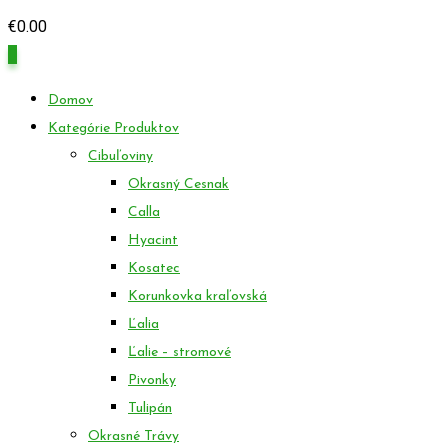
€
0.00
0
Domov
Kategórie Produktov
Cibuľoviny
Okrasný Cesnak
Calla
Hyacint
Kosatec
Korunkovka kraľovská
Ľalia
Ľalie – stromové
Pivonky
Tulipán
Okrasné Trávy