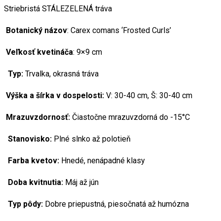
Striebristá STÁLEZELENÁ tráva
Botanický názov
: Carex comans ‘Frosted Curls’
Veľkosť kvetináča
: 9×9 cm
Typ:
Trvalka, okrasná tráva
Výška a šírka v dospelosti:
V: 30-40 cm, Š: 30-40 cm
Mrazuvzdornosť:
Čiastočne mrazuvzdorná do -15°C
Stanovisko:
Plné slnko až polotieň
Farba kvetov:
Hnedé, nenápadné klasy
Doba kvitnutia:
Máj až jún
Typ pôdy:
Dobre priepustná, piesočnatá až humózna