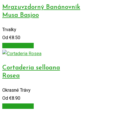
Mrazuvzdorný Banánovník
Musa Basjoo
Trvalky
Od
€
8.50
Výber možností
Cortaderia selloana
Rosea
Okrasné Trávy
Od
€
8.90
Výber možností