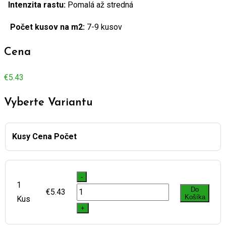
Intenzita rastu:
Pomalá až stredná
Počet kusov na m2:
7-9 kusov
Cena
€
5.43
Vyberte Variantu
Kusy
Cena
Počet
-
1
Ostrica
Do
€
5.43
Košíka
Kus
(STÁLEZELENÁ)
+
Carex