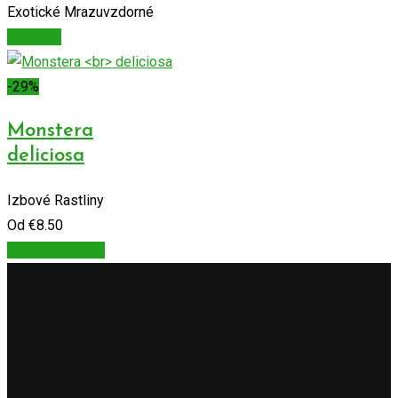
Exotické Mrazuvzdorné
Viac info
-29%
Monstera
deliciosa
Izbové Rastliny
Od
€
8.50
Výber možností