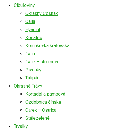
Cibuľoviny
Okrasný Cesnak
Calla
Hyacint
Kosatec
Korunkovka kraľovská
Ľalia
Ľalie – stromové
Pivonky
Tulipán
Okrasné Trávy
Kortadélia pampová
Ozdobnica čínska
Carex – Ostrica
Stálezelené
Trvalky