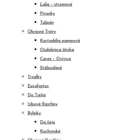
Ľalie – stromové
Pivonky
Tulipán
Okrasné Trávy
Kortadélia pampová
Ozdobnica čínska
Carex – Ostrica
Stálezelené
Trvalky
Eucalyptus
Do Tieňa
Izbové Rastliny
Bylinky
Do čaju
Kuchynské