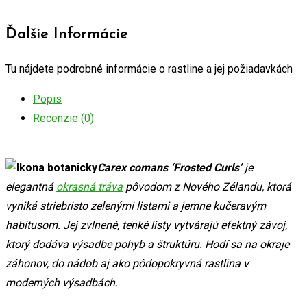
comans
'Frosted
Ďalšie Informácie
Curls'
quantity
Tu nájdete podrobné informácie o rastline a jej požiadavkách
Popis
Recenzie (0)
Carex comans ‘Frosted Curls’
je
elegantná
okrasná tráva
pôvodom z Nového Zélandu, ktorá
vyniká striebristo zelenými listami a jemne kučeravým
habitusom. Jej zvlnené, tenké listy vytvárajú efektný závoj,
ktorý dodáva výsadbe pohyb a štruktúru. Hodí sa na okraje
záhonov, do nádob aj ako pôdopokryvná rastlina v
moderných výsadbách.