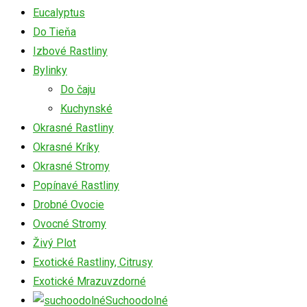
Eucalyptus
Do Tieňa
Izbové Rastliny
Bylinky
Do čaju
Kuchynské
Okrasné Rastliny
Okrasné Kríky
Okrasné Stromy
Popínavé Rastliny
Drobné Ovocie
Ovocné Stromy
Živý Plot
Exotické Rastliny, Citrusy
Exotické Mrazuvzdorné
Suchoodolné